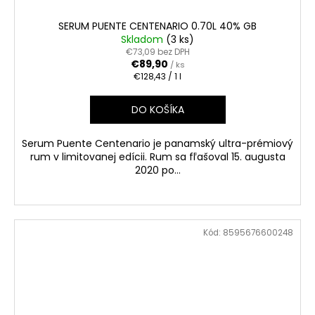
SERUM PUENTE CENTENARIO 0.70L 40% GB
Skladom
(3 ks)
€73,09 bez DPH
€89,90
/ ks
Jednotková
€128,43 / 1 l
cena:
DO KOŠÍKA
Serum Puente Centenario je panamský ultra-prémiový
rum v limitovanej edícii. Rum sa fľašoval 15. augusta
2020 po...
Kód:
8595676600248