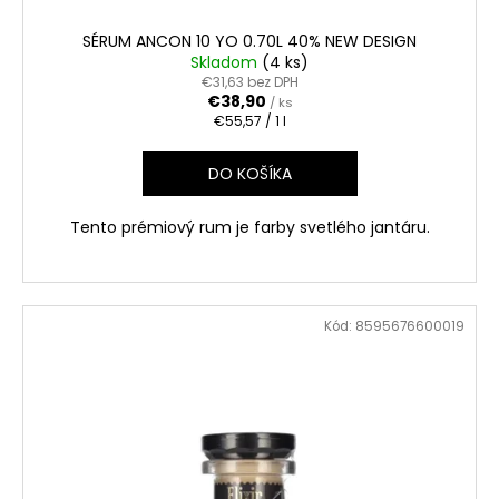
č
a
SÉRUM ANCON 10 YO 0.70L 40% NEW DESIGN
m
Skladom
(4 ks)
e
€31,63 bez DPH
€38,90
/ ks
Jednotková
€55,57 / 1 l
cena:
APPLE
BRANDY
DO KOŠÍKA
QARVANI
0.70L
40%
Tento prémiový rum je farby svetlého jantáru.
€6,60
Kód:
8595676600019