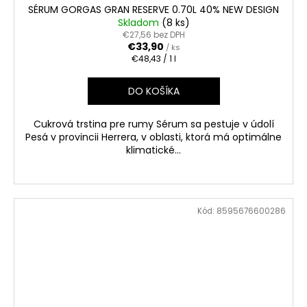
SÉRUM GORGAS GRAN RESERVE 0.70L 40% NEW DESIGN
Skladom
(8 ks)
€27,56 bez DPH
€33,90
/ ks
Jednotková
€48,43 / 1 l
cena:
DO KOŠÍKA
Cukrová trstina pre rumy Sérum sa pestuje v údolí
Pesá v provincii Herrera, v oblasti, ktorá má optimálne
klimatické...
Kód:
8595676600286