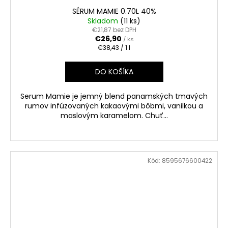
SÉRUM MAMIE 0.70L 40%
Skladom
(11 ks)
€21,87 bez DPH
€26,90
/ ks
Jednotková
€38,43 / 1 l
cena:
DO KOŠÍKA
Serum Mamie je jemný blend panamských tmavých
rumov infúzovaných kakaovými bôbmi, vanilkou a
maslovým karamelom. Chuť...
Kód:
8595676600422