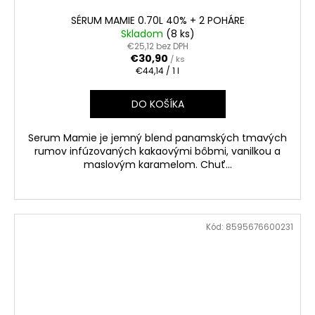
SÉRUM MAMIE 0.70L 40% + 2 POHÁRE
Skladom
(8 ks)
€25,12 bez DPH
€30,90
/ ks
Jednotková
€44,14 / 1 l
cena:
DO KOŠÍKA
Serum Mamie je jemný blend panamských tmavých
rumov infúzovaných kakaovými bôbmi, vanilkou a
maslovým karamelom. Chuť...
Kód:
8595676600231