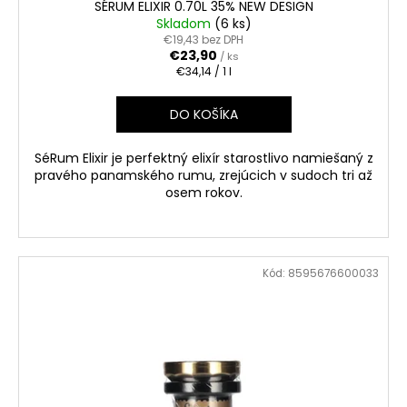
SÉRUM ELIXIR 0.70L 35% NEW DESIGN
Skladom
(6 ks)
€19,43 bez DPH
€23,90
/ ks
Jednotková
€34,14 / 1 l
cena:
DO KOŠÍKA
SéRum Elixir je perfektný elixír starostlivo namiešaný z
pravého panamského rumu, zrejúcich v sudoch tri až
osem rokov.
Kód:
8595676600033