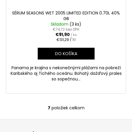
SÉRUM SEASONS WET 2005 LIMITED EDITION 0.70L 40%
GB
Skladom
(3 ks)
€74,72 bez DPH
€91,90
/ ks
Jednotková
€131,29 / 1 l
cena:
DO KOŠÍKA
Panama je krajina s nekonečnými plážami na pobreží
Karibského aj Tichého oceánu. Bohatý dažďový prales
so sopečnou...
7
položiek celkom
O
v
Z
l
á
á