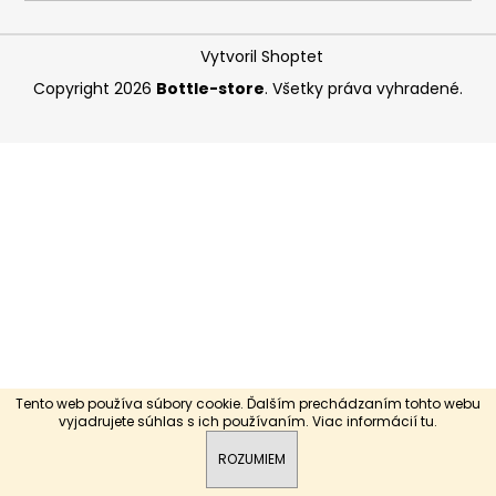
á
j
Vytvoril Shoptet
s
Copyright 2026
Bottle-store
. Všetky práva vyhradené.
ť
?
HĽADAŤ
O
d
p
Tento web používa súbory cookie. Ďalším prechádzaním tohto webu
Vážení zákazníci radi by sme Vás informovali, že v stredu
o
vyjadrujete súhlas s ich používaním. Viac informácií
tu
.
12.8.2026 bude predajňa v Bratislave z technických príčin
r
ZATVORENÁ. Ďakujeme za pochopenie.
ROZUMIEM
ú