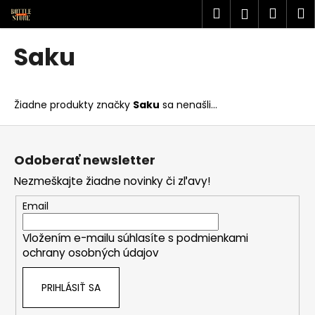
K
Prejsť
Hľadať
Náku
M
Prihlásen
na
o
obsah
Späť
Späť
košík
š
Saku
í
Č
k
o
Žiadne produkty značky
Saku
sa nenašli...
p
o
Z
t
á
Odoberať newsletter
r
p
Nezmeškajte žiadne novinky či zľavy!
e
ä
b
t
Email
u
i
j
Vložením e-mailu súhlasíte s
podmienkami
e
ochrany osobných údajov
e
t
PRIHLÁSIŤ SA
e
n