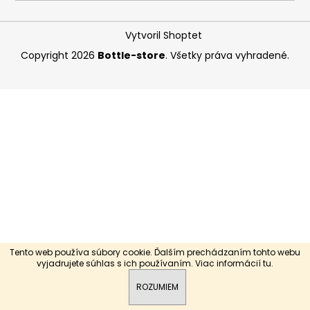
á
j
Vytvoril Shoptet
s
Copyright 2026
Bottle-store
. Všetky práva vyhradené.
ť
?
HĽADAŤ
O
d
p
Tento web používa súbory cookie. Ďalším prechádzaním tohto webu
o
vyjadrujete súhlas s ich používaním. Viac informácií
tu
.
r
ROZUMIEM
ú