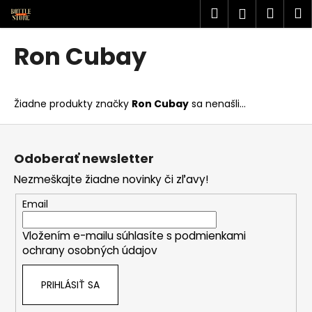
K
Prejsť
Hľadať
Náku
M
Prihlásen
na
o
obsah
Späť
Späť
košík
š
Ron Cubay
í
Č
k
o
Žiadne produkty značky
Ron Cubay
sa nenašli...
p
o
Z
t
á
Odoberať newsletter
r
p
Nezmeškajte žiadne novinky či zľavy!
e
ä
b
t
Email
u
i
j
Vložením e-mailu súhlasíte s
podmienkami
e
ochrany osobných údajov
e
t
PRIHLÁSIŤ SA
e
n