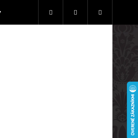
Hľadať
Prihlásenie
Nákupný
y
Doprava a platby
košík
Nasledujúce