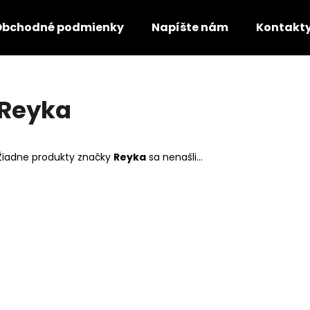
Obchodné podmienky
Napíšte nám
Kontakt
Čo potrebujete nájsť?
Reyka
HĽADAŤ
Žiadne produkty značky
Reyka
sa nenašli...
Odporúčame