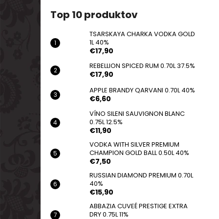
TSARSKAYA CHARKA VODKA GOLD 1L
40%
Top 10 produktov
€17,90
TSARSKAYA CHARKA VODKA GOLD
1L 40%
€17,90
REBELLION SPICED RUM 0.70L 37.5%
€17,90
APPLE BRANDY QARVANI 0.70L 40%
€6,60
VÍNO SILENI SAUVIGNON BLANC
0.75L 12.5%
€11,90
VODKA WITH SILVER PREMIUM
CHAMPION GOLD BALL 0.50L 40%
€7,50
RUSSIAN DIAMOND PREMIUM 0.70L
40%
€15,90
ABBAZIA CUVEÉ PRESTIGE EXTRA
DRY 0.75L 11%