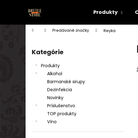
K
Prejsť
na
o
Produkty
obsah
Späť
Späť
š
do
do
í
Domov
Predávané značky
Reyka
k
obchodu
obchodu
B
o
Kategórie
Preskočiť
č
kategórie
n
Produkty
ý
Alkohol
p
Barmanské sirupy
a
Dezinfekcia
n
Novinky
e
Príslušenstvo
l
TOP produkty
Víno