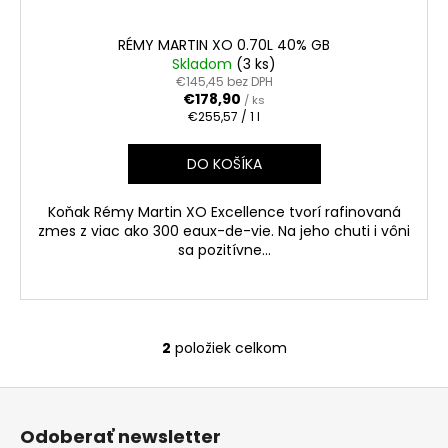
RÉMY MARTIN XO 0.70L 40% GB
Skladom
(3 ks)
€145,45 bez DPH
€178,90
/ ks
Jednotková
€255,57 / 1 l
cena:
DO KOŠÍKA
Koňak Rémy Martin XO Excellence tvorí rafinovaná
zmes z viac ako 300 eaux-de-vie. Na jeho chuti i vôni
sa pozitívne...
2
položiek celkom
O
v
Z
l
á
á
Odoberať newsletter
d