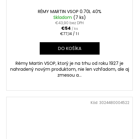
č
a
RÉMY MARTIN VSOP 0.70L 40%
m
Skladom
(7 ks)
e
€43,90 bez DPH
€54
/ ks
Jednotková
€77,14 / 1 l
cena:
ABBAZIA
CUVEÉ
DO KOŠÍKA
PRESTIGE
EXTRA
DRY
Rémy Martin VSOP, ktorý je na trhu od roku 1927 je
0.75L
nahradený novým produktom, nie len vzhľadom, ale aj
11%
zmesou a...
€5,20
Kód:
3024480004522