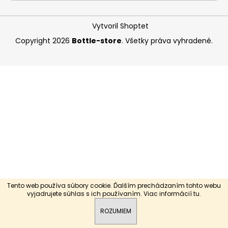
á
j
Vytvoril Shoptet
s
Copyright 2026
Bottle-store
. Všetky práva vyhradené.
ť
?
HĽADAŤ
O
d
p
Tento web používa súbory cookie. Ďalším prechádzaním tohto webu
o
vyjadrujete súhlas s ich používaním. Viac informácií
tu
.
r
ROZUMIEM
ú