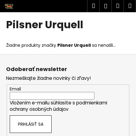
K
Prejsť
Hľadať
Náku
M
Prihlásen
na
o
obsah
Späť
Späť
košík
š
Pilsner Urquell
í
Č
k
o
Žiadne produkty značky
Pilsner Urquell
sa nenašli...
p
o
Z
t
á
Odoberať newsletter
r
p
Nezmeškajte žiadne novinky či zľavy!
e
ä
b
t
Email
u
i
j
Vložením e-mailu súhlasíte s
podmienkami
e
ochrany osobných údajov
e
t
PRIHLÁSIŤ SA
e
n