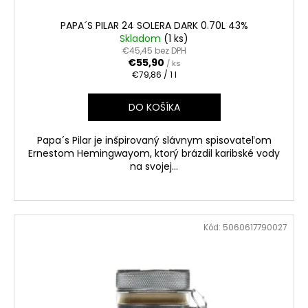
č
a
PAPA´S PILAR 24 SOLERA DARK 0.70L 43%
m
Skladom
(1 ks)
e
€45,45 bez DPH
€55,90
/ ks
Jednotková
€79,86 / 1 l
cena:
TSARSKAYA
CHARKA
DO KOŠÍKA
VODKA
GOLD
1L
Papa´s Pilar je inšpirovaný slávnym spisovateľom
40%
Ernestom Hemingwayom, ktorý brázdil karibské vody
€17,90
na svojej...
Kód:
5060617790027