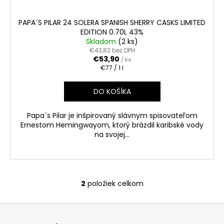
PAPA´S PILAR 24 SOLERA SPANISH SHERRY CASKS LIMITED
EDITION 0.70L 43%
Skladom
(2 ks)
€43,82 bez DPH
€53,90
/ ks
Jednotková
€77 / 1 l
cena:
DO KOŠÍKA
Papa´s Pilar je inšpirovaný slávnym spisovateľom
Ernestom Hemingwayom, ktorý brázdil karibské vody
na svojej...
2
položiek celkom
O
v
Z
l
á
á