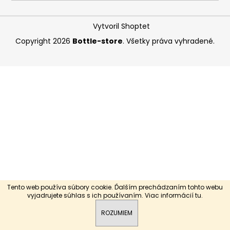
á
j
Vytvoril Shoptet
s
Copyright 2026
Bottle-store
. Všetky práva vyhradené.
ť
?
HĽADAŤ
O
d
p
Tento web používa súbory cookie. Ďalším prechádzaním tohto webu
o
vyjadrujete súhlas s ich používaním. Viac informácií
tu
.
r
ROZUMIEM
ú