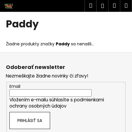
K
Prejsť
Hľadať
Náku
M
Prihlásen
na
o
obsah
Späť
Späť
košík
š
Paddy
í
Č
k
o
Žiadne produkty značky
Paddy
sa nenašli...
p
o
Z
t
á
Odoberať newsletter
r
p
Nezmeškajte žiadne novinky či zľavy!
e
ä
b
t
Email
u
i
j
Vložením e-mailu súhlasíte s
podmienkami
e
ochrany osobných údajov
e
t
PRIHLÁSIŤ SA
e
n