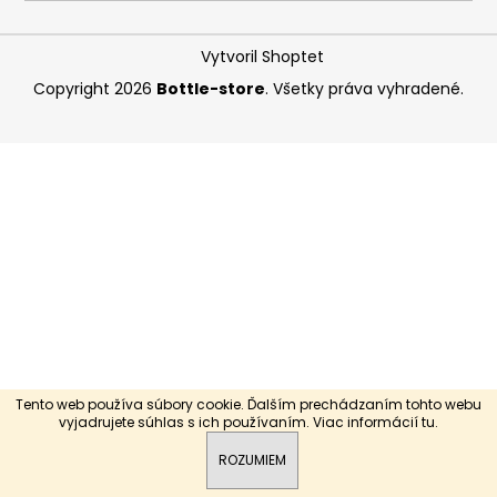
á
j
Vytvoril Shoptet
s
Copyright 2026
Bottle-store
. Všetky práva vyhradené.
ť
?
HĽADAŤ
O
d
p
Tento web používa súbory cookie. Ďalším prechádzaním tohto webu
o
vyjadrujete súhlas s ich používaním. Viac informácií
tu
.
r
ROZUMIEM
ú