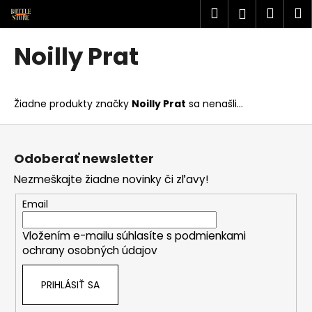
K
Prejsť
Hľadať
Náku
M
Prihlásen
na
o
obsah
Späť
Späť
košík
š
Noilly Prat
í
Č
k
o
Žiadne produkty značky
Noilly Prat
sa nenašli...
p
o
Z
t
á
Odoberať newsletter
r
p
Nezmeškajte žiadne novinky či zľavy!
e
ä
b
t
Email
u
i
j
Vložením e-mailu súhlasíte s
podmienkami
e
ochrany osobných údajov
e
t
PRIHLÁSIŤ SA
e
n