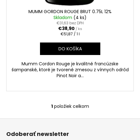
č
a
MUMM GORDON ROUGE BRUT 0.75L 12%
m
Skladom
(4 ks)
e
€31,63 bez DPH
€38,90
/ ks
Jednotková
€51,87 / 1 l
cena:
VODKA
WITH
DO KOŠÍKA
SILVER
PREMIUM
CHAMPION
Mumm Cordon Rouge je kvalitné francúzske
GOLD
šampanské, ktoré je tvorené zmesou z vínnych odrôd
BALL
Pinot Noir a...
0.50L
40%
€7,50
1
položiek celkom
O
v
Z
l
á
á
Odoberať newsletter
d
p