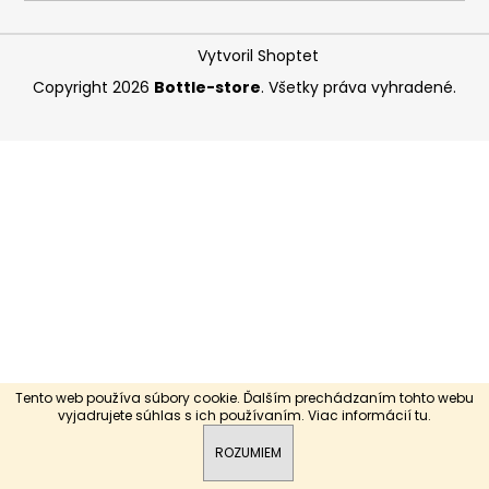
á
j
Vytvoril Shoptet
s
Copyright 2026
Bottle-store
. Všetky práva vyhradené.
ť
?
HĽADAŤ
O
d
p
Tento web používa súbory cookie. Ďalším prechádzaním tohto webu
o
vyjadrujete súhlas s ich používaním. Viac informácií
tu
.
r
ROZUMIEM
ú