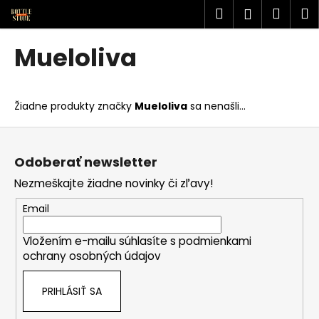
K
Prejsť
Hľadať
Náku
M
Prihlásen
na
o
obsah
Späť
Späť
košík
š
Mueloliva
í
Č
k
o
Žiadne produkty značky
Mueloliva
sa nenašli...
p
o
Z
t
á
Odoberať newsletter
r
p
Nezmeškajte žiadne novinky či zľavy!
e
ä
b
t
Email
u
i
j
Vložením e-mailu súhlasíte s
podmienkami
e
ochrany osobných údajov
e
t
PRIHLÁSIŤ SA
e
n