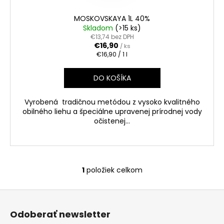
č
a
MOSKOVSKAYA 1L 40%
m
Skladom
(>15 ks)
e
€13,74 bez DPH
€16,90
/ ks
Jednotková
€16,90 / 1 l
cena:
APPLE
BRANDY
DO KOŠÍKA
QARVANI
0.70L
40%
Vyrobená tradičnou metódou z vysoko kvalitného
€6,60
obilného liehu a špeciálne upravenej prírodnej vody
očistenej...
1
položiek celkom
O
v
Z
l
á
á
Odoberať newsletter
d
p