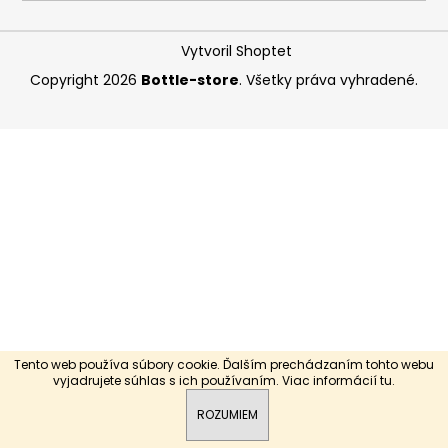
á
j
Vytvoril Shoptet
s
Copyright 2026
Bottle-store
. Všetky práva vyhradené.
ť
?
HĽADAŤ
O
d
p
Tento web používa súbory cookie. Ďalším prechádzaním tohto webu
o
vyjadrujete súhlas s ich používaním. Viac informácií
tu
.
r
ROZUMIEM
ú