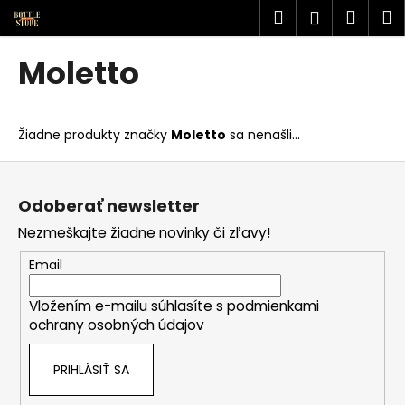
K
Prejsť
Hľadať
Náku
M
Prihlásen
na
o
obsah
Späť
Späť
košík
š
Moletto
í
Č
k
o
Žiadne produkty značky
Moletto
sa nenašli...
p
o
Z
t
á
Odoberať newsletter
r
p
Nezmeškajte žiadne novinky či zľavy!
e
ä
b
t
Email
u
i
j
Vložením e-mailu súhlasíte s
podmienkami
e
ochrany osobných údajov
e
t
PRIHLÁSIŤ SA
e
n