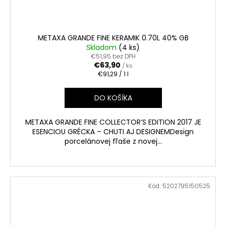
METAXA GRANDE FINE KERAMIK 0.70L 40% GB
Skladom
(4 ks)
€51,95 bez DPH
€63,90
/ ks
Jednotková
€91,29 / 1 l
cena:
DO KOŠÍKA
METAXA GRANDE FINE COLLECTOR’S EDITION 2017 JE
ESENCIOU GRÉCKA – CHUTI AJ DESIGNEMDesign
porcelánovej fľaše z novej...
Kód:
5202795150525