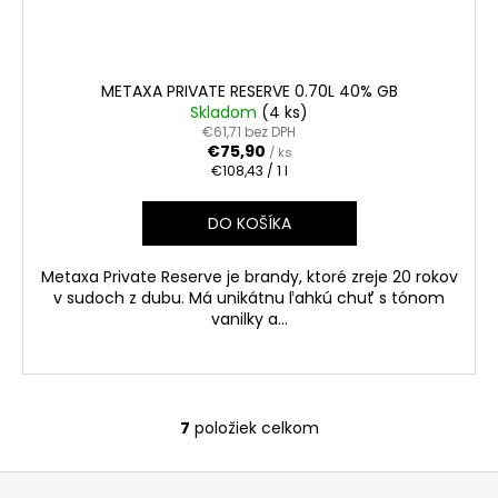
METAXA PRIVATE RESERVE 0.70L 40% GB
Skladom
(4 ks)
€61,71 bez DPH
€75,90
/ ks
Jednotková
€108,43 / 1 l
cena:
DO KOŠÍKA
Metaxa Private Reserve je brandy, ktoré zreje 20 rokov
v sudoch z dubu. Má unikátnu ľahkú chuť s tónom
vanilky a...
7
položiek celkom
O
v
Z
l