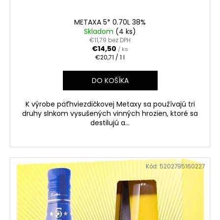
METAXA 5* 0.70L 38%
Skladom
(4 ks)
€11,79 bez DPH
€14,50
/ ks
Jednotková
€20,71 / 1 l
cena:
DO KOŠÍKA
K výrobe päťhviezdičkovej Metaxy sa používajú tri
druhy slnkom vysušených vinných hrozien, ktoré sa
destilujú a...
Kód:
5202795160227