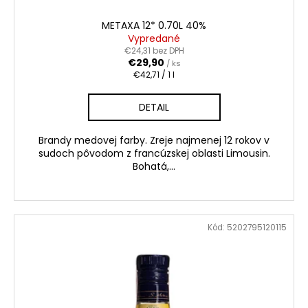
č
a
METAXA 12* 0.70L 40%
m
Vypredané
e
€24,31 bez DPH
€29,90
/ ks
Jednotková
€42,71 / 1 l
cena:
TSARSKAYA
CHARKA
DETAIL
VODKA
GOLD
1L
Brandy medovej farby. Zreje najmenej 12 rokov v
40%
sudoch pôvodom z francúzskej oblasti Limousin.
€17,90
Bohatá,...
Kód:
5202795120115