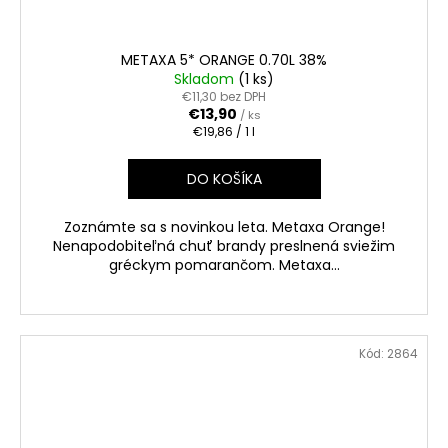
METAXA 5* ORANGE 0.70L 38%
Skladom
(1 ks)
€11,30 bez DPH
€13,90
/ ks
Jednotková
€19,86 / 1 l
cena:
DO KOŠÍKA
Zoznámte sa s novinkou leta. Metaxa Orange!
Nenapodobiteľná chuť brandy preslnená sviežim
gréckym pomarančom. Metaxa...
Kód:
2864