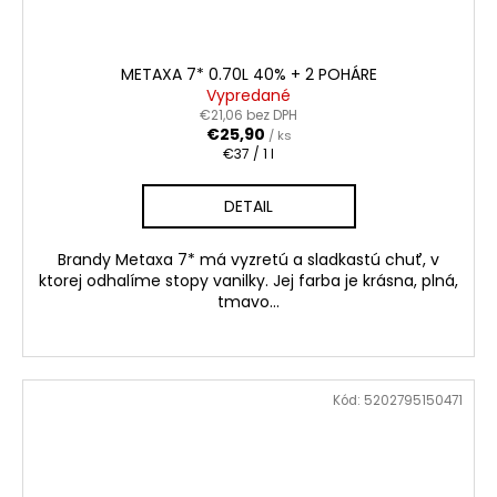
METAXA 7* 0.70L 40% + 2 POHÁRE
Vypredané
€21,06 bez DPH
€25,90
/ ks
Jednotková
€37 / 1 l
cena:
DETAIL
Brandy Metaxa 7* má vyzretú a sladkastú chuť, v
ktorej odhalíme stopy vanilky. Jej farba je krásna, plná,
tmavo...
Kód:
5202795150471