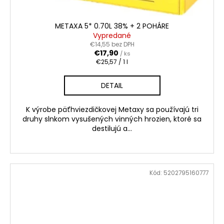
METAXA 5* 0.70L 38% + 2 POHÁRE
Vypredané
€14,55 bez DPH
€17,90
/ ks
Jednotková
€25,57 / 1 l
cena:
DETAIL
K výrobe päťhviezdičkovej Metaxy sa používajú tri
druhy slnkom vysušených vinných hrozien, ktoré sa
destilujú a...
Kód:
5202795160777