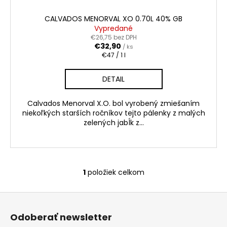
č
a
CALVADOS MENORVAL XO 0.70L 40% GB
m
Vypredané
e
€26,75 bez DPH
€32,90
/ ks
Jednotková
€47 / 1 l
cena:
ABBAZIA
CUVÉE
DETAIL
PRESTIGE
ROSÉ
BRUT
Calvados Menorval X.O. bol vyrobený zmiešaním
0.75L
niekoľkých starších ročníkov tejto pálenky z malých
11%
zelených jabĺk z...
€5,20
1
položiek celkom
O
v
Z
l
á
á
Odoberať newsletter
d
p