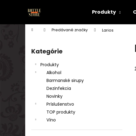
K
Prejsť
na
o
Produkty
obsah
Späť
Späť
š
do
do
í
Domov
Predávané značky
Larios
k
obchodu
obchodu
B
o
Kategórie
Preskočiť
č
kategórie
n
Produkty
ý
Alkohol
p
Barmanské sirupy
a
Dezinfekcia
n
Novinky
e
Príslušenstvo
l
TOP produkty
Víno