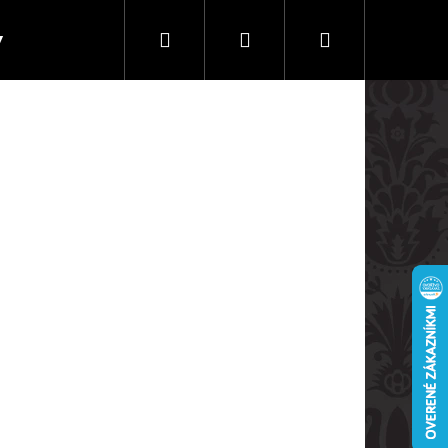
Hľadať
Prihlásenie
Nákupný
y
Doprava a platby
košík
Nasledujúce