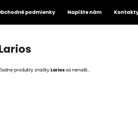
Obchodné podmienky
Napíšte nám
Kontakt
Čo potrebujete nájsť?
Larios
HĽADAŤ
Žiadne produkty značky
Larios
sa nenašli...
Odporúčame