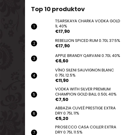
TSARSKAYA CHARKA VODKA GOLD 1L
40%
Top 10 produktov
€17,90
TSARSKAYA CHARKA VODKA GOLD
1L 40%
€17,90
REBELLION SPICED RUM 0.70L 37.5%
€17,90
APPLE BRANDY QARVANI 0.70L 40%
€6,60
VÍNO SILENI SAUVIGNON BLANC
0.75L 12.5%
€11,90
VODKA WITH SILVER PREMIUM
CHAMPION GOLD BALL 0.50L 40%
€7,50
ABBAZIA CUVEÉ PRESTIGE EXTRA
DRY 0.75L 11%
€5,20
PROSECCO CASA COLLER EXTRA
DRY 0.75L 11.5%