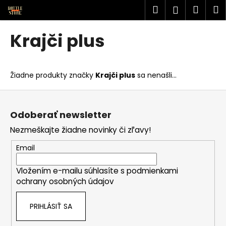
K
Prejsť
Hľadať
Náku
M
Prihlásen
na
o
obsah
Späť
Späť
košík
š
Krajči plus
í
Č
k
o
Žiadne produkty značky
Krajči plus
sa nenašli...
p
o
Z
t
á
Odoberať newsletter
r
p
Nezmeškajte žiadne novinky či zľavy!
e
ä
b
t
Email
u
i
j
Vložením e-mailu súhlasíte s
podmienkami
e
ochrany osobných údajov
e
t
PRIHLÁSIŤ SA
e
n