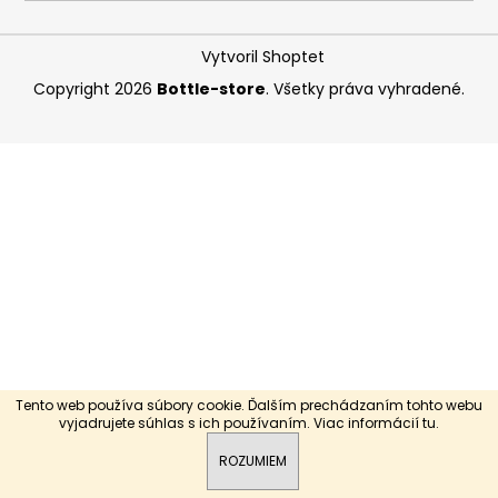
á
j
Vytvoril Shoptet
s
Copyright 2026
Bottle-store
. Všetky práva vyhradené.
ť
?
HĽADAŤ
O
d
p
Tento web používa súbory cookie. Ďalším prechádzaním tohto webu
o
vyjadrujete súhlas s ich používaním. Viac informácií
tu
.
r
ROZUMIEM
ú