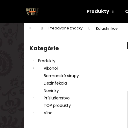
K
Prejsť
na
o
Produkty
obsah
Späť
Späť
š
do
do
í
Domov
Predávané značky
Kalashnikov
k
obchodu
obchodu
B
o
Kategórie
Preskočiť
č
kategórie
n
Produkty
ý
Alkohol
p
Barmanské sirupy
a
Dezinfekcia
n
Novinky
e
Príslušenstvo
l
TOP produkty
Víno