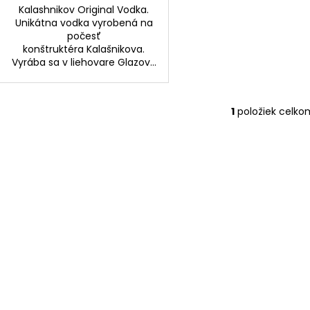
Kalashnikov Original Vodka.
Unikátna vodka vyrobená na
počesť
konštruktéra Kalašnikova.
Vyrába sa v liehovare Glazov...
1
položiek celko
O
v
l
á
d
a
c
i
e
p
r
v
k