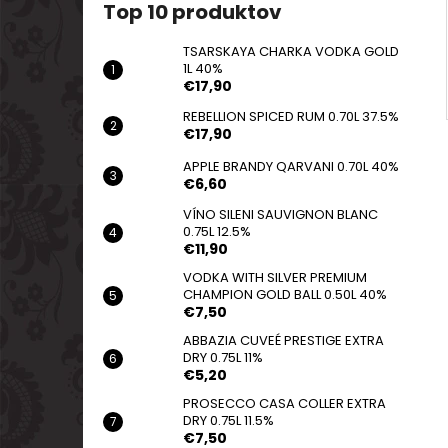
Top 10 produktov
TSARSKAYA CHARKA VODKA GOLD
1L 40%
€17,90
REBELLION SPICED RUM 0.70L 37.5%
€17,90
APPLE BRANDY QARVANI 0.70L 40%
€6,60
VÍNO SILENI SAUVIGNON BLANC
0.75L 12.5%
€11,90
VODKA WITH SILVER PREMIUM
CHAMPION GOLD BALL 0.50L 40%
€7,50
ABBAZIA CUVEÉ PRESTIGE EXTRA
DRY 0.75L 11%
€5,20
PROSECCO CASA COLLER EXTRA
DRY 0.75L 11.5%
€7,50