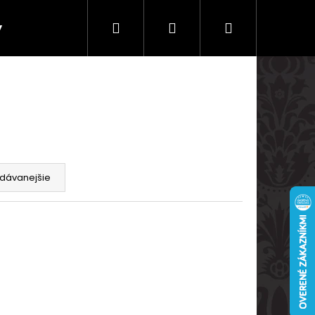
Hľadať
Prihlásenie
Nákupný
y
Doprava a platby
košík
dávanejšie
Nasledujúce