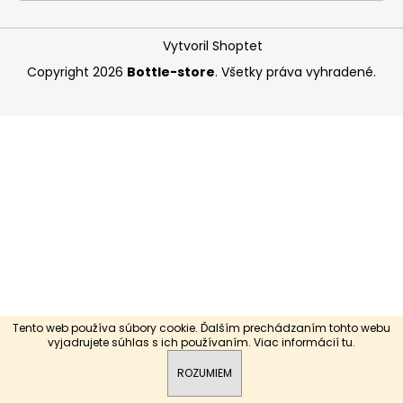
á
j
Vytvoril Shoptet
s
Copyright 2026
Bottle-store
. Všetky práva vyhradené.
ť
?
HĽADAŤ
O
d
p
Tento web používa súbory cookie. Ďalším prechádzaním tohto webu
o
vyjadrujete súhlas s ich používaním. Viac informácií
tu
.
r
ROZUMIEM
ú