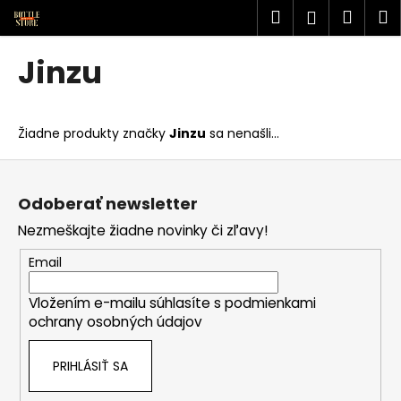
K
Prejsť
Hľadať
Náku
M
Prihlásen
na
o
obsah
Späť
Späť
košík
š
Jinzu
í
Č
k
o
Žiadne produkty značky
Jinzu
sa nenašli...
p
o
Z
t
á
Odoberať newsletter
r
p
Nezmeškajte žiadne novinky či zľavy!
e
ä
b
t
Email
u
i
j
Vložením e-mailu súhlasíte s
podmienkami
e
ochrany osobných údajov
e
t
PRIHLÁSIŤ SA
e
n