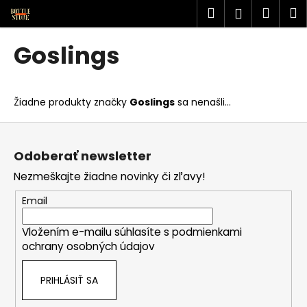
K
Prejsť
Hľadať
Náku
M
Prihlásen
na
o
obsah
Späť
Späť
košík
š
Goslings
í
Č
k
o
Žiadne produkty značky
Goslings
sa nenašli...
p
o
Z
t
á
Odoberať newsletter
r
p
Nezmeškajte žiadne novinky či zľavy!
e
ä
b
t
Email
u
i
j
Vložením e-mailu súhlasíte s
podmienkami
e
ochrany osobných údajov
e
t
PRIHLÁSIŤ SA
e
n