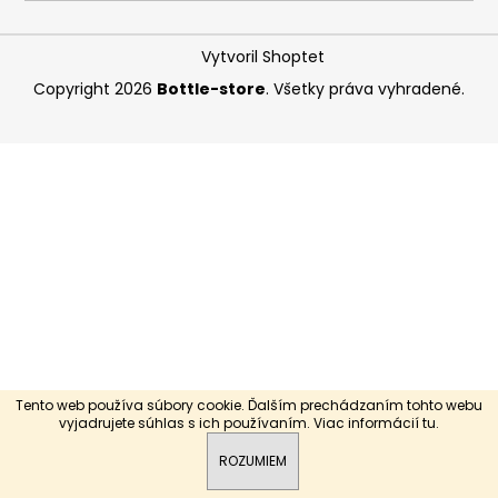
á
j
Vytvoril Shoptet
s
Copyright 2026
Bottle-store
. Všetky práva vyhradené.
ť
?
HĽADAŤ
O
d
p
Tento web používa súbory cookie. Ďalším prechádzaním tohto webu
o
vyjadrujete súhlas s ich používaním. Viac informácií
tu
.
r
ROZUMIEM
ú