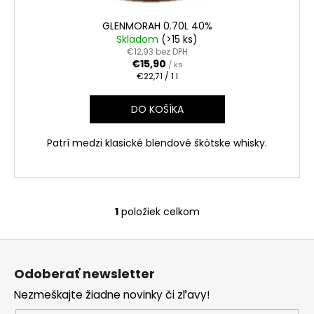
č
a
GLENMORAH 0.70L 40%
m
Skladom
(>15 ks)
e
€12,93 bez DPH
€15,90
/ ks
Jednotková
€22,71 / 1 l
cena:
PROSECCO
CASA
DO KOŠÍKA
COLLER
EXTRA
DRY
Patrí medzi klasické blendové škótske whisky.
0.75L
11.5%
€7,50
1
položiek celkom
O
v
Z
l
á
á
Odoberať newsletter
d
p
a
Nezmeškajte žiadne novinky či zľavy!
ä
c