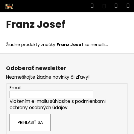
K
Prejsť
Hľadať
Náku
M
Prihlásen
na
o
obsah
Späť
Späť
košík
š
Franz Josef
í
Č
k
o
Žiadne produkty značky
Franz Josef
sa nenašli...
p
o
Z
t
á
Odoberať newsletter
r
p
Nezmeškajte žiadne novinky či zľavy!
e
ä
b
t
Email
u
i
j
Vložením e-mailu súhlasíte s
podmienkami
e
ochrany osobných údajov
e
t
PRIHLÁSIŤ SA
e
n