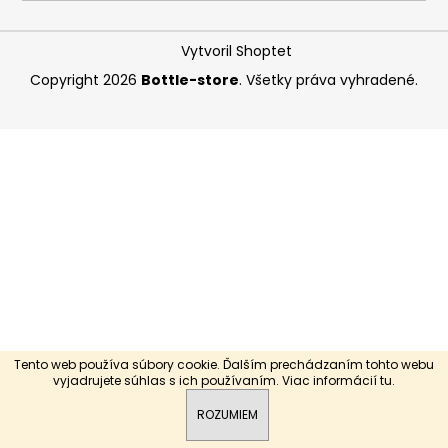
á
j
Vytvoril Shoptet
s
Copyright 2026
Bottle-store
. Všetky práva vyhradené.
ť
?
HĽADAŤ
O
d
p
Tento web používa súbory cookie. Ďalším prechádzaním tohto webu
o
vyjadrujete súhlas s ich používaním. Viac informácií
tu
.
r
ROZUMIEM
ú