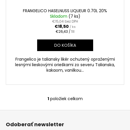
č
a
FRANGELICO HASELNUSS LIQUEUR 0.70L 20%
m
Skladom
(7 ks)
e
€15,04 bez DPH
€18,50
/ ks
Jednotková
€26,43 / 1 l
cena:
VÍNO
SILENI
DO KOŠÍKA
SAUVIGNON
BLANC
0.75L
Frangelico je taliansky likér ochutený opraženými
12.5%
lesnými lieskovými orieškami zo severu Talianska,
€11,90
kakaom, vanilkou...
1
položiek celkom
O
v
Z
l
á
á
Odoberať newsletter
d
p