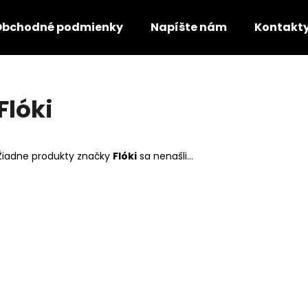
Obchodné podmienky
Napíšte nám
Kontakt
Čo potrebujete nájsť?
Flóki
HĽADAŤ
Žiadne produkty značky
Flóki
sa nenašli...
Odporúčame