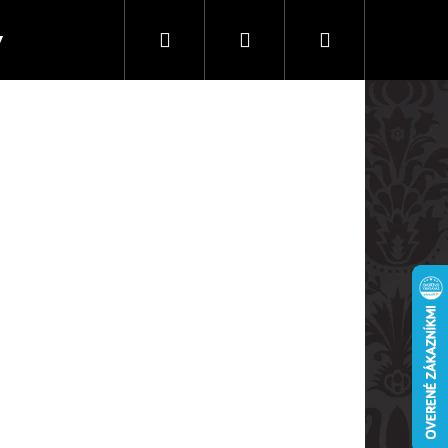
Hľadať
Prihlásenie
Nákupný
y
Doprava a platby
košík
Nasledujúce