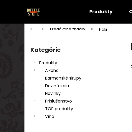
K
Prejsť
na
o
Produkty
obsah
Späť
Späť
š
do
do
í
Domov
Predávané značky
Flóki
k
obchodu
obchodu
B
o
Kategórie
Preskočiť
č
kategórie
n
Produkty
ý
Alkohol
p
Barmanské sirupy
a
Dezinfekcia
n
Novinky
e
Príslušenstvo
l
TOP produkty
Víno