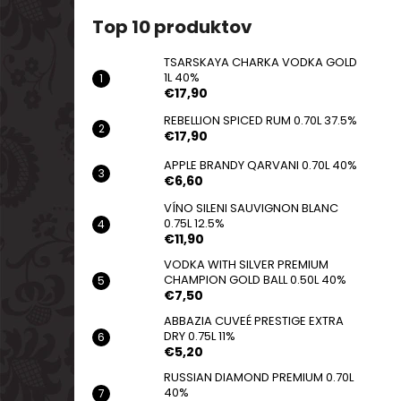
TSARSKAYA CHARKA VODKA GOLD 1L
40%
Top 10 produktov
€17,90
TSARSKAYA CHARKA VODKA GOLD
1L 40%
€17,90
REBELLION SPICED RUM 0.70L 37.5%
€17,90
APPLE BRANDY QARVANI 0.70L 40%
€6,60
VÍNO SILENI SAUVIGNON BLANC
0.75L 12.5%
€11,90
VODKA WITH SILVER PREMIUM
CHAMPION GOLD BALL 0.50L 40%
€7,50
ABBAZIA CUVEÉ PRESTIGE EXTRA
DRY 0.75L 11%
€5,20
RUSSIAN DIAMOND PREMIUM 0.70L
40%