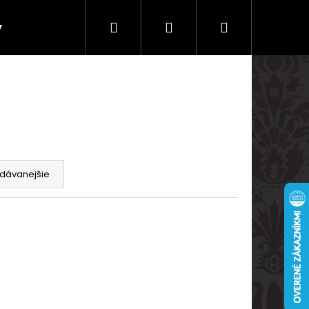
Hľadať
Prihlásenie
Nákupný
y
Doprava a platby
košík
dávanejšie
Nasledujúce