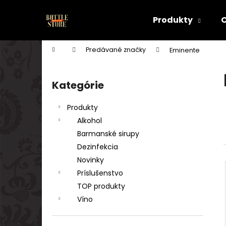
K
Prejsť
na
o
Produkty
obsah
Späť
Späť
š
do
do
í
Domov
Predávané značky
Eminente
k
obchodu
obchodu
B
o
Kategórie
Preskočiť
č
kategórie
n
Produkty
ý
Alkohol
p
Barmanské sirupy
a
Dezinfekcia
n
Novinky
e
Príslušenstvo
l
TOP produkty
Víno