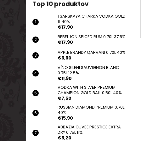
Top 10 produktov
TSARSKAYA CHARKA VODKA GOLD
1L 40%
€17,90
REBELLION SPICED RUM 0.70L 37.5%
€17,90
APPLE BRANDY QARVANI 0.70L 40%
€6,60
VÍNO SILENI SAUVIGNON BLANC
0.75L 12.5%
€11,90
VODKA WITH SILVER PREMIUM
CHAMPION GOLD BALL 0.50L 40%
€7,50
RUSSIAN DIAMOND PREMIUM 0.70L
40%
€15,90
ABBAZIA CUVEÉ PRESTIGE EXTRA
DRY 0.75L 11%
€5,20