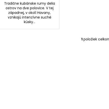
Tradične kubánske rumy delia
ostrov na dve polovice. V tej
západnej, v okolí Havany,
vznikajú intenzívne suché
kúsky...
1
položiek celko
O
v
l
á
d
a
c
i
e
p
r
v
k