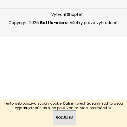
á
j
Vytvoril Shoptet
s
Copyright 2026
Bottle-store
. Všetky práva vyhradené.
ť
?
HĽADAŤ
O
d
p
Tento web používa súbory cookie. Ďalším prechádzaním tohto webu
o
vyjadrujete súhlas s ich používaním. Viac informácií
tu
.
r
ROZUMIEM
ú