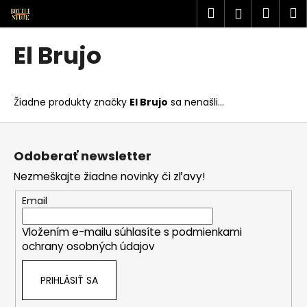
K
Prejsť
Hľadať
Náku
M
Prihlásen
na
o
obsah
Späť
Späť
košík
š
El Brujo
í
Č
k
o
Žiadne produkty značky
El Brujo
sa nenašli...
p
o
Z
t
á
Odoberať newsletter
r
p
Nezmeškajte žiadne novinky či zľavy!
e
ä
b
t
Email
u
i
j
Vložením e-mailu súhlasíte s
podmienkami
e
ochrany osobných údajov
e
t
PRIHLÁSIŤ SA
e
n