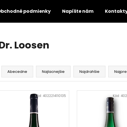
Obchodné podmienky
Napíšte nám
Kontakt
Čo potrebujete nájsť?
Dr. Loosen
HĽADAŤ
R
a
Abecedne
Najlacnejšie
Najdrahšie
Najpre
Odporúčame
d
e
V
n
ý
Kód:
4022214110135
Kód:
402
i
p
e
i
p
s
r
p