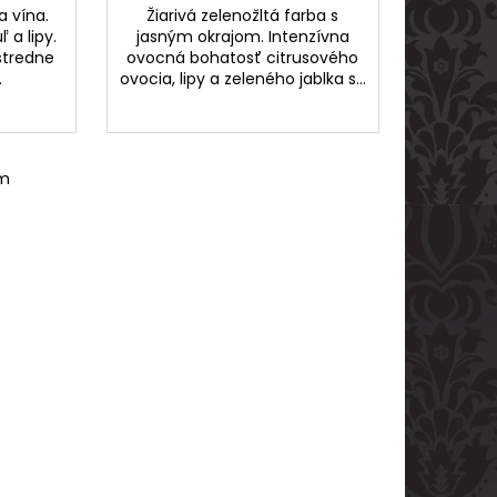
a vína.
Žiarivá zelenožltá farba s
 a lipy.
jasným okrajom. Intenzívna
 stredne
ovocná bohatosť citrusového
.
ovocia, lipy a zeleného jablka s...
om