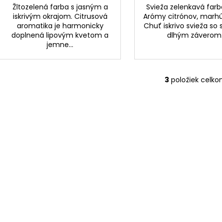
Žltozelená farba s jasným a
Svieža zelenkavá farb
iskrivým okrajom. Citrusová
Arómy citrónov, marhúľ
aromatika je harmonicky
Chuť iskrivo svieža so
doplnená lipovým kvetom a
dlhým záverom
jemne...
3
položiek celk
O
v
l
á
d
a
c
i
e
p
r
v
k