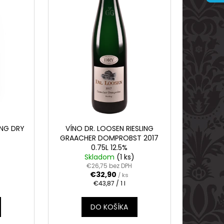
ARVANI 0.70L 40%
ING DRY
VÍNO DR. LOOSEN RIESLING
GRAACHER DOMPROBST 2017
0.75L 12.5%
Skladom
(1 ks)
€26,75 bez DPH
€32,90
/ ks
Jednotková
€43,87 / 1 l
cena:
DO KOŠÍKA