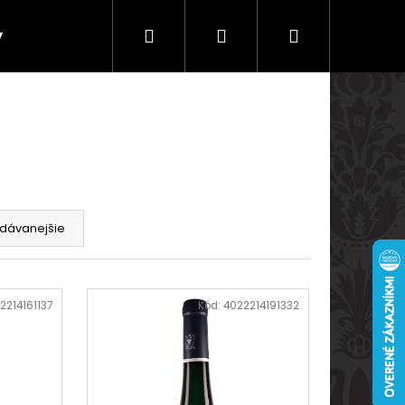
Hľadať
Prihlásenie
Nákupný
y
Doprava a platby
košík
dávanejšie
2214161137
Kód:
4022214191332
Nasledujúce