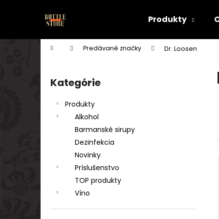
K
Prejsť
na
o
Produkty
obsah
Späť
Späť
š
do
do
í
Domov
Predávané značky
Dr. Loosen
k
obchodu
obchodu
B
o
Kategórie
Preskočiť
č
kategórie
n
Produkty
ý
Alkohol
p
Barmanské sirupy
a
Dezinfekcia
n
Novinky
e
Príslušenstvo
l
TOP produkty
Víno