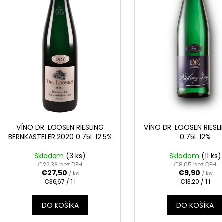
REBELLION SPICED RUM 0.70L 37.5%
APPLE BRANDY Q
o
r
€17,90
€6,60
d
o
u
d
k
u
t
k
o
t
v
o
v
VÍNO DR. LOOSEN RIESLING
VÍNO DR. LOOSEN RIESL
BERNKASTELER 2020 0.75L 12.5%
0.75L 12%
Skladom
(3 ks)
Skladom
(11 ks)
€22,36 bez DPH
€8,05 bez DPH
€27,50
€9,90
/ ks
/ ks
Jednotková
Jednotková
€36,67 / 1 l
€13,20 / 1 l
cena:
cena:
DO KOŠÍKA
DO KOŠÍKA