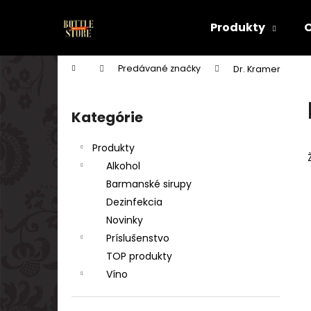
K
Prejsť
na
o
Produkty
obsah
Späť
Späť
š
do
do
í
Domov
Predávané značky
Dr. Kramer
k
obchodu
obchodu
B
o
Kategórie
Preskočiť
č
kategórie
n
Produkty
ý
Alkohol
p
Barmanské sirupy
a
Dezinfekcia
n
Novinky
e
Príslušenstvo
l
TOP produkty
Víno