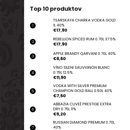
TSARSKAYA CHARKA VODKA GOLD 1L
40%
Top 10 produktov
€17,90
TSARSKAYA CHARKA VODKA GOLD
1L 40%
€17,90
REBELLION SPICED RUM 0.70L 37.5%
€17,90
APPLE BRANDY QARVANI 0.70L 40%
€6,60
VÍNO SILENI SAUVIGNON BLANC
0.75L 12.5%
€11,90
VODKA WITH SILVER PREMIUM
CHAMPION GOLD BALL 0.50L 40%
€7,50
ABBAZIA CUVEÉ PRESTIGE EXTRA
DRY 0.75L 11%
€5,20
RUSSIAN DIAMOND PREMIUM 0.70L
40%