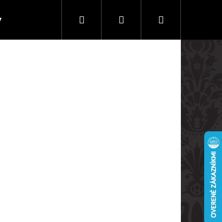
Hľadať
Prihlásenie
Nákupný
y
Doprava a platby
košík
Nasledujúce