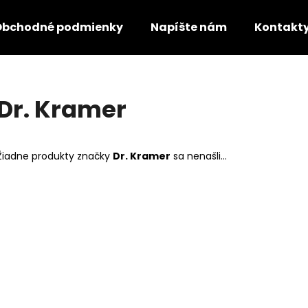
Obchodné podmienky
Napíšte nám
Kontakt
Čo potrebujete nájsť?
Dr. Kramer
HĽADAŤ
Žiadne produkty značky
Dr. Kramer
sa nenašli...
Odporúčame