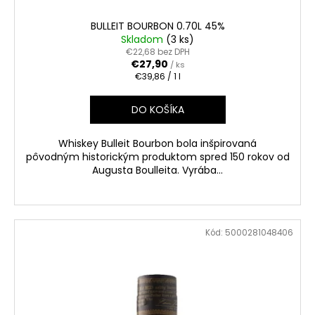
č
a
BULLEIT BOURBON 0.70L 45%
m
Skladom
(3 ks)
e
€22,68 bez DPH
€27,90
/ ks
Jednotková
€39,86 / 1 l
cena:
RUSSIAN
DIAMOND
DO KOŠÍKA
PREMIUM
0.70L
40%
Whiskey Bulleit Bourbon bola inšpirovaná
€15,90
pôvodným historickým produktom spred 150 rokov od
Augusta Boulleita. Vyrába...
Kód:
5000281048406