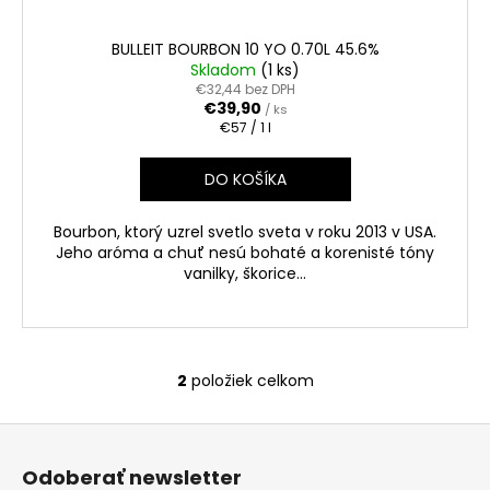
BULLEIT BOURBON 10 YO 0.70L 45.6%
Skladom
(1 ks)
€32,44 bez DPH
€39,90
/ ks
Jednotková
€57 / 1 l
cena:
DO KOŠÍKA
Bourbon, ktorý uzrel svetlo sveta v roku 2013 v USA.
Jeho aróma a chuť nesú bohaté a korenisté tóny
vanilky, škorice...
2
položiek celkom
O
v
Z
l
á
á
Odoberať newsletter
d