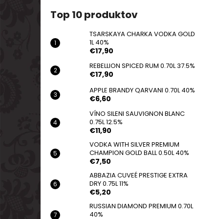
TSARSKAYA CHARKA VODKA GOLD 1L
40%
Top 10 produktov
€17,90
TSARSKAYA CHARKA VODKA GOLD
1L 40%
€17,90
REBELLION SPICED RUM 0.70L 37.5%
€17,90
APPLE BRANDY QARVANI 0.70L 40%
€6,60
VÍNO SILENI SAUVIGNON BLANC
0.75L 12.5%
€11,90
VODKA WITH SILVER PREMIUM
CHAMPION GOLD BALL 0.50L 40%
€7,50
ABBAZIA CUVEÉ PRESTIGE EXTRA
DRY 0.75L 11%
€5,20
RUSSIAN DIAMOND PREMIUM 0.70L
40%