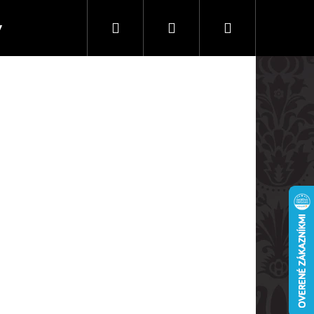
Hľadať
Prihlásenie
Nákupný
y
Doprava a platby
košík
Nasledujúce