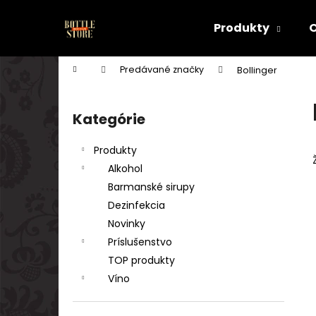
K
Prejsť
na
o
Produkty
obsah
Späť
Späť
š
do
do
í
Domov
Predávané značky
Bollinger
k
obchodu
obchodu
B
o
Kategórie
Preskočiť
č
kategórie
n
Produkty
ý
Alkohol
p
Barmanské sirupy
a
Dezinfekcia
n
Novinky
e
Príslušenstvo
l
TOP produkty
Víno