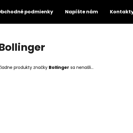
Obchodné podmienky
Napíšte nám
Kontakt
Čo potrebujete nájsť?
Bollinger
HĽADAŤ
Žiadne produkty značky
Bollinger
sa nenašli...
Odporúčame