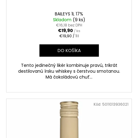
BAILEYS 1L 17%
Skladom
(9 ks)
€16,18 bez DPH
€19,90
/ ks
Jednotková
€19,90 / 1 l
cena:
DO KOŠÍKA
Tento jedinečný likér kombinuje pravú, trikrát
destilovanú írsku whiskey s čerstvou smotanou.
Má čokoládovú chuť...
Kód:
5011013936021