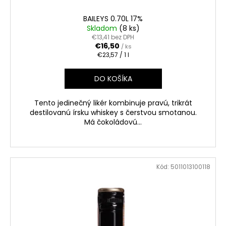
č
a
BAILEYS 0.70L 17%
m
Skladom
(8 ks)
e
€13,41 bez DPH
€16,50
/ ks
Jednotková
€23,57 / 1 l
cena:
TSARSKAYA
CHARKA
DO KOŠÍKA
VODKA
GOLD
1L
Tento jedinečný likér kombinuje pravú, trikrát
40%
destilovanú írsku whiskey s čerstvou smotanou.
€17,90
Má čokoládovú...
Kód:
5011013100118