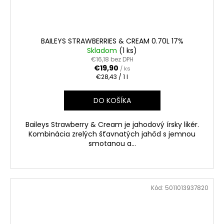
BAILEYS STRAWBERRIES & CREAM 0.70L 17%
Skladom
(1 ks)
€16,18 bez DPH
€19,90
/ ks
Jednotková
€28,43 / 1 l
cena:
DO KOŠÍKA
Baileys Strawberry & Cream je jahodový írsky likér.
Kombinácia zrelých šťavnatých jahôd s jemnou
smotanou a...
Kód:
5011013937820