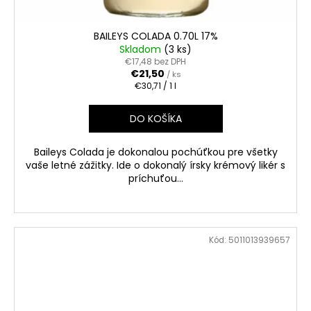
BAILEYS COLADA 0.70L 17%
Skladom
(3 ks)
€17,48 bez DPH
€21,50
/ ks
Jednotková
€30,71 / 1 l
cena:
DO KOŠÍKA
Baileys Colada je dokonalou pochúťkou pre všetky
vaše letné zážitky. Ide o dokonalý írsky krémový likér s
príchuťou...
Kód:
5011013939657