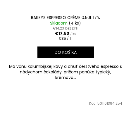
BAILEYS ESPRESSO CRÉME 0.50L 17%
Skladom
(4 ks)
€14,23 bez DPH
€17,50
/ ks
Jednotková
€35 / 1 l
cena:
DO KOŠÍKA
Má vôňu kolumbijskej kávy a chuť čerstvého espresso s
nádychom čokolády, pričom ponúka typický,
krémovo...
Kód:
5011013941254