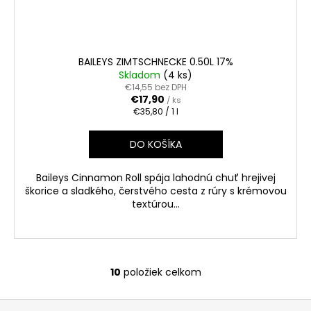
BAILEYS ZIMTSCHNECKE 0.50L 17%
Skladom
(4 ks)
€14,55 bez DPH
€17,90
/ ks
Jednotková
€35,80 / 1 l
cena:
DO KOŠÍKA
Baileys Cinnamon Roll spája lahodnú chuť hrejivej
škorice a sladkého, čerstvého cesta z rúry s krémovou
textúrou...
10
položiek celkom
O
v
Z
l