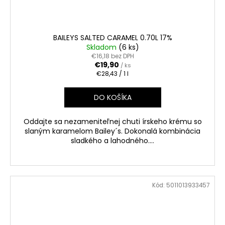
BAILEYS SALTED CARAMEL 0.70L 17%
Skladom
(6 ks)
€16,18 bez DPH
€19,90
/ ks
Jednotková
€28,43 / 1 l
cena:
DO KOŠÍKA
Oddajte sa nezameniteľnej chuti írskeho krému so
slaným karamelom Bailey´s. Dokonalá kombinácia
sladkého a lahodného....
Kód:
5011013933457