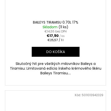
BAILEYS TIRAMISU 0.70L 17%
Skladom
(11 ks)
€14,55 bez DPH
€17,90
/ ks
Jednotková
€25,57 / 1 l
cena:
DO KOŠÍKA
Skutočný hit pre všetkých milovníkov Baileys a
Tiramisu: Limitovaná edícia írskeho krémového likéru
Baileys Tiramisu....
Kód:
5011013942329