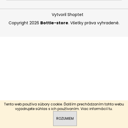
á
j
Vytvoril Shoptet
s
Copyright 2026
Bottle-store
. Všetky práva vyhradené.
ť
?
HĽADAŤ
O
d
p
Tento web používa súbory cookie. Ďalším prechádzaním tohto webu
o
vyjadrujete súhlas s ich používaním. Viac informácií
tu
.
r
ROZUMIEM
ú