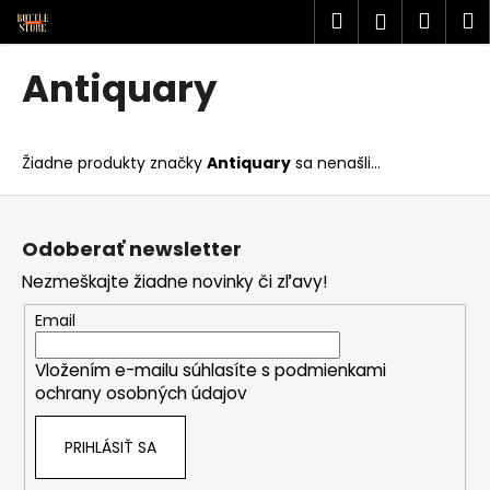
K
Prejsť
Hľadať
Náku
M
Prihlásen
na
o
obsah
Späť
Späť
košík
š
Antiquary
í
Č
k
o
Žiadne produkty značky
Antiquary
sa nenašli...
p
o
Z
t
á
Odoberať newsletter
r
p
Nezmeškajte žiadne novinky či zľavy!
e
ä
b
t
Email
u
i
j
Vložením e-mailu súhlasíte s
podmienkami
e
ochrany osobných údajov
e
t
PRIHLÁSIŤ SA
e
n