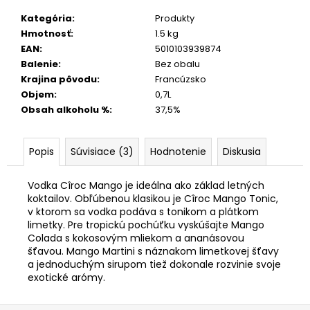
Kategória
:
Produkty
Hmotnosť
:
1.5 kg
EAN
:
5010103939874
Balenie
:
Bez obalu
Krajina pôvodu
:
Francúzsko
Objem
:
0,7L
Obsah alkoholu %
:
37,5%
Popis
Súvisiace (3)
Hodnotenie
Diskusia
Vodka Cîroc Mango je ideálna ako základ letných
koktailov. Obľúbenou klasikou je Cîroc Mango Tonic,
v ktorom sa vodka podáva s tonikom a plátkom
limetky. Pre tropickú pochúťku vyskúšajte Mango
Colada s kokosovým mliekom a ananásovou
šťavou. Mango Martini s náznakom limetkovej šťavy
a jednoduchým sirupom tiež dokonale rozvinie svoje
exotické arómy.