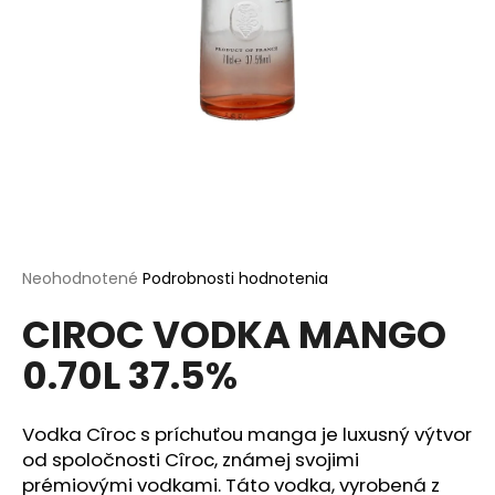
á
j
s
ť
?
HĽADAŤ
Priemerné
Neohodnotené
Podrobnosti hodnotenia
hodnotenie
CIROC VODKA MANGO
produktu
je
O
0.70L 37.5%
0,0
d
z
p
5
o
hviezdičiek.
Vodka Cîroc s príchuťou manga je luxusný výtvor
r
od spoločnosti Cîroc, známej svojimi
ú
prémiovými vodkami. Táto vodka, vyrobená z