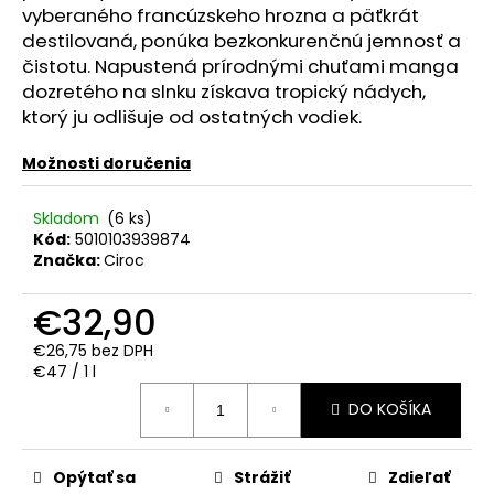
č
vyberaného francúzskeho hrozna a päťkrát
a
destilovaná, ponúka bezkonkurenčnú jemnosť a
m
čistotu. Napustená prírodnými chuťami manga
e
dozretého na slnku získava tropický nádych,
ktorý ju odlišuje od ostatných vodiek.
VÍNO
SILENI
Možnosti doručenia
SAUVIGNON
BLANC
0.75L
Skladom
(6 ks)
12.5%
Kód:
5010103939874
Značka:
Ciroc
€11,90
€32,90
€26,75 bez DPH
Jednotková
€47 / 1 l
cena:
DO KOŠÍKA
Opýtať sa
Strážiť
Zdieľať