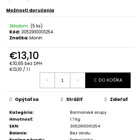
č
a
Možnosti doručenia
m
e
Skladom
(5 ks)
Kód:
3052910001254
Značka:
Monin
RUSSIAN
DIAMOND
PREMIUM
€13,10
0.70L
40%
€10,65 bez DPH
Jednotková
€15,90
€13,10 / 1 l
cena:
DO KOŠÍKA
Opýtať sa
Strážiť
Zdieľať
Kategória
:
Barmanské sirupy
Hmotnosť
:
1.7 kg
EAN
:
3052910001254
Balenie
:
Bez obalu
Krajina pôvodu
:
Francúzsko