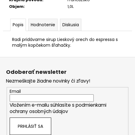
Objem
:
1,0L
Popis
Hodnotenie
Diskusia
Radi pridávame sirup Lieskový orech do espressa s
malým kopčekom šľahačky.
Z
á
Odoberať newsletter
p
Nezmeškajte žiadne novinky či zľavy!
ä
t
Email
i
Vložením e-mailu súhlasíte s
podmienkami
e
ochrany osobných údajov
PRIHLÁSIŤ SA