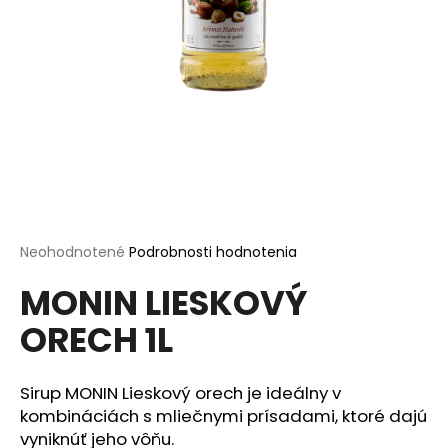
á
j
s
ť
?
HĽADAŤ
Priemerné
Neohodnotené
Podrobnosti hodnotenia
hodnotenie
MONIN LIESKOVÝ
produktu
je
O
ORECH 1L
0,0
d
z
p
5
o
hviezdičiek.
Sirup MONIN Lieskový orech je ideálny v
r
kombináciách s mliečnymi prísadami, ktoré dajú
ú
vyniknúť jeho vôňu.