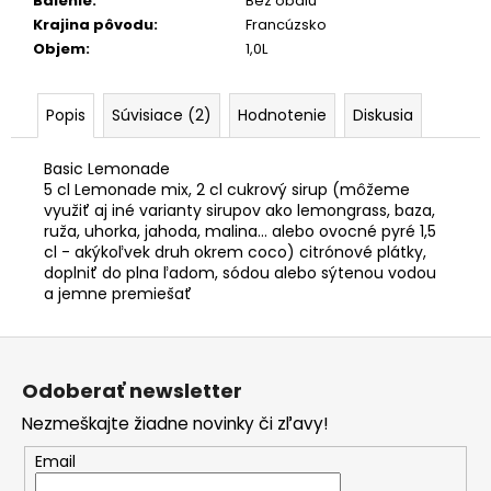
Balenie
:
Bez obalu
Krajina pôvodu
:
Francúzsko
Objem
:
1,0L
Popis
Súvisiace (2)
Hodnotenie
Diskusia
Basic Lemonade
5 cl Lemonade mix, 2 cl cukrový sirup (môžeme
využiť aj iné varianty sirupov ako lemongrass, baza,
ruža, uhorka, jahoda, malina... alebo ovocné pyré 1,5
cl - akýkoľvek druh okrem coco) citrónové plátky,
doplniť do plna ľadom, sódou alebo sýtenou vodou
a jemne premiešať
Z
á
Odoberať newsletter
p
Nezmeškajte žiadne novinky či zľavy!
ä
t
Email