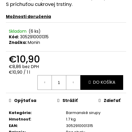
č
S príchuťou cukrovej trstiny.
a
m
Možnosti doručenia
e
Skladom
(6 ks)
Kód:
3052910001315
APPLE
BRANDY
Značka:
Monin
QARVANI
0.70L
€10,90
40%
€6,60
€8,86 bez DPH
Jednotková
€10,90 / 1 l
cena:
DO KOŠÍKA
Opýtať sa
Strážiť
Zdieľať
Kategória
:
Barmanské sirupy
Hmotnosť
:
1.7 kg
EAN
:
3052910001315