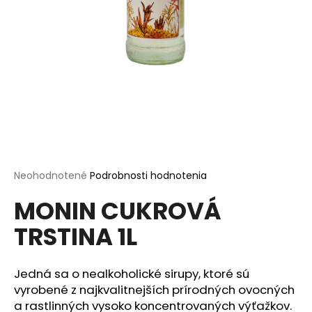
á
j
s
ť
?
HĽADAŤ
Priemerné
Neohodnotené
Podrobnosti hodnotenia
hodnotenie
MONIN CUKROVÁ
produktu
je
O
TRSTINA 1L
0,0
d
z
p
5
o
hviezdičiek.
Jedná sa o nealkoholické sirupy, ktoré sú
r
vyrobené z najkvalitnejších prírodných ovocných
ú
a rastlinných vysoko koncentrovaných výťažkov.